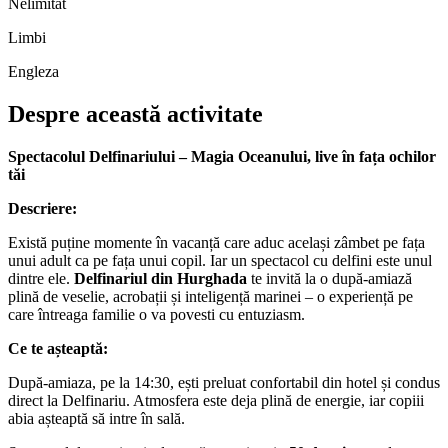
Nelimitat
Limbi
Engleza
Despre această activitate
Spectacolul Delfinariului – Magia Oceanului, live în fața ochilor
tăi
Descriere:
Există puține momente în vacanță care aduc același zâmbet pe fața
unui adult ca pe fața unui copil. Iar un spectacol cu delfini este unul
dintre ele.
Delfinariul din Hurghada
te invită la o după-amiază
plină de veselie, acrobații și inteligență marinei – o experiență pe
care întreaga familie o va povesti cu entuziasm.
Ce te așteaptă:
După-amiaza, pe la 14:30, ești preluat confortabil din hotel și condus
direct la Delfinariu. Atmosfera este deja plină de energie, iar copiii
abia așteaptă să intre în sală.